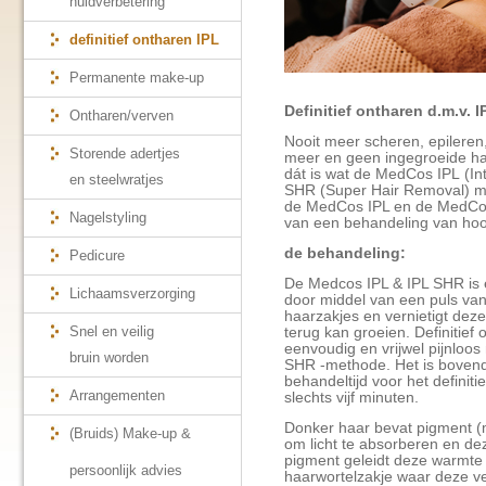
huidverbetering
definitief ontharen IPL
Permanente make-up
Definitief ontharen d.m.v. 
Ontharen/verven
Nooit meer scheren, epileren
Storende adertjes
meer en geen ingegroeide haart
dát is wat de MedCos IPL
(In
en steelwratjes
SHR
(Super Hair Removal) m
de MedCos IPL en de MedCos
Nagelstyling
van een behandeling van hoog
de behandeling:
Pedicure
De Medcos IPL & IPL SHR is 
Lichaamsverzorging
door middel van een puls van
haarzakjes en vernietigt dez
Snel en veilig
terug kan groeien. Definitief
eenvoudig en vrijwel pijnloo
bruin worden
SHR -methode. Het is bovend
behandeltijd voor het definitie
Arrangementen
slechts vijf minuten.
Donker haar bevat pigment (
(Bruids) Make-up &
om licht te absorberen en de
pigment geleidt deze warmte 
persoonlijk advies
haarwortelzakje waar deze ve