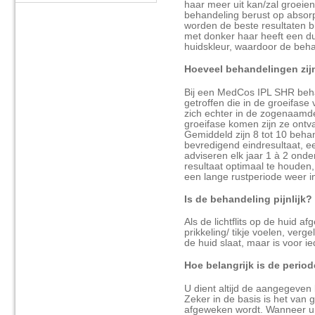
haar meer uit kan/zal groei
behandeling berust op absorp
worden de beste resultaten bi
met donker haar heeft een dui
huidskleur, waardoor de beha
Hoeveel behandelingen zij
Bij een MedCos IPL SHR beh
getroffen die in de groeifas
zich echter in de zogenaamde
groeifase komen zijn ze ontv
Gemiddeld zijn 8 tot 10 beha
bevredigend eindresultaat, e
adviseren elk jaar 1 à 2 on
resultaat optimaal te houden,
een lange rustperiode weer i
Is de behandeling pijnlijk?
Als de lichtflits op de huid 
prikkeling/ tikje voelen, verg
de huid slaat, maar is voor i
Hoe belangrijk is de peri
U dient altijd de aangegeven
Zeker in de basis is het van g
afgeweken wordt. Wanneer u d