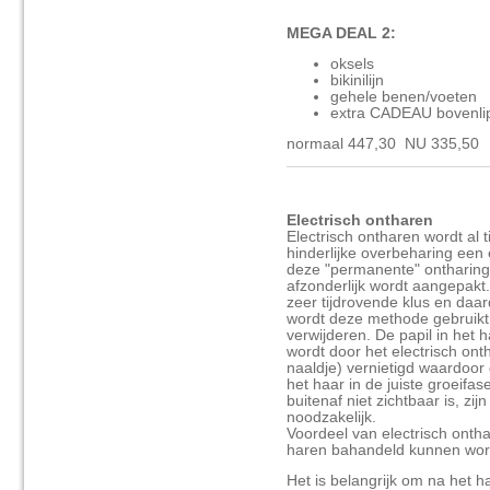
MEGA DEAL 2:
oksels
bikinilijn
gehele benen/voeten
extra CADEAU bovenlip/
normaal 447,30 NU 335,50
Electrisch ontharen
Electrisch ontharen wordt al 
hinderlijke overbeharing ee
deze "permanente" ontharings
afzonderlijk wordt aangepakt.
zeer tijdrovende klus en daa
wordt deze methode gebruikt
verwijderen. De papil in het 
wordt door het electrisch on
naaldje) vernietigd waardoor 
het haar in de juiste groeif
buitenaf niet zichtbaar is, z
noodzakelijk.
Voordeel van electrisch onthar
haren bahandeld kunnen wor
Het is belangrijk om na het ha