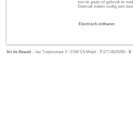
zon te gaan of gebruik te m
Gebruik indien nodig een bes
Electrisch ont
Art de Beauté
- Jan Truijenstraat 3 - 5768 CA Meijel -
T
077-4629280 -
E