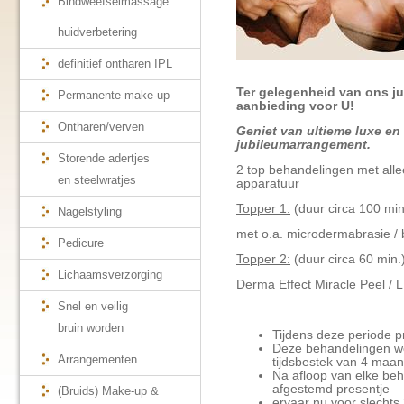
Bindweefselmassage
huidverbetering
definitief ontharen IPL
Ter gelegenheid van ons j
Permanente make-up
aanbieding voor U!
Ontharen/verven
Geniet van ultieme luxe en
jubileumarrangement.
Storende adertjes
2 top behandelingen met alle
en steelwratjes
apparatuur
Topper 1:
(duur circa 100 min
Nagelstyling
met o.a. microdermabrasie / 
Pedicure
Topper 2:
(duur circa 60 min.
Lichaamsverzorging
Derma Effect Miracle Peel / 
Snel en veilig
bruin worden
Tijdens deze periode p
Deze behandelingen w
Arrangementen
tijdsbestek van 4 maa
Na afloop van elke beh
afgestemd presentje
(Bruids) Make-up &
ervaar nu voor slechts 