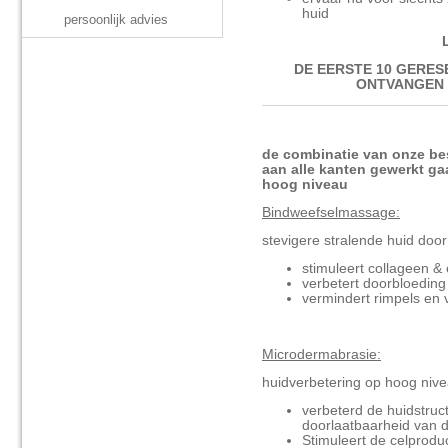
huid
persoonlijk advies
DE EERSTE 10 GERE
ONTVANGEN 
de combinatie van onze be
aan alle kanten gewerkt g
hoog niveau
Bindweefselmassage:
s
tevigere stralende huid do
stimuleert collageen & e
verbetert doorbloeding
vermindert rimpels en 
Microdermabrasie:
huidverbetering op hoog niv
verbeterd de huidstruct
doorlaatbaarheid van 
Stimuleert de celproduc