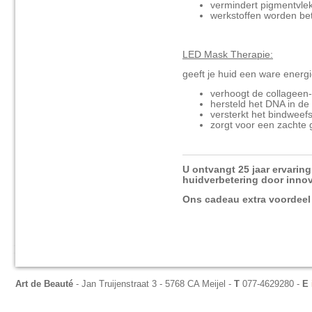
vermindert pigmentvle
werkstoffen worden b
LED Mask Therapie:
geeft je huid een ware energ
verhoogt de collageen-
hersteld het DNA in de
versterkt het bindweefs
zorgt voor een zachte
U ontvangt 25 jaar ervarin
huidverbetering door inno
Ons cadeau extra voordeel 
Art de Beauté
- Jan Truijenstraat 3 - 5768 CA Meijel -
T
077-4629280 -
E