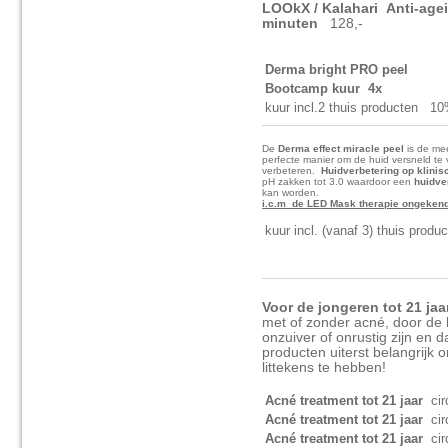
LOOkX / Kalahari
Anti-age
minuten
128,-
Derma bright PRO p
Bootcamp kuur 4x
kuur incl.2 thuis producten 10
De
Derma effect miracle peel
is de mee
perfecte manier om de huid versneld te 
verbeteren.
Huidverbetering op klinis
pH zakken tot 3.0 waardoor een
huidve
kan worden.
i.c.m de LED Mask therapie ongekende
kuur incl. (vanaf 3) thuis produ
Voor de jongeren tot 21 jaa
met of zonder acné, door de
onzuiver of onrustig zijn en d
producten uiterst belangrijk
littekens te hebben!
Acné treatment tot 21 jaar
ci
Acné treatment tot 21 jaar
ci
Acné treatment tot 21 jaar
ci