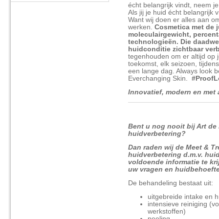
écht belangrijk vindt, neem 
Als jij je huid écht belangrijk
Want wij doen er alles aan o
werken.
Cosmetica met de j
moleculairgewicht, percen
technologieën. Die daadwer
huidconditie zichtbaar ver
tegenhouden om er altijd op je
toekomst, elk seizoen, tijd
een lange dag. Always look b
Everchanging Skin.
#ProofL
Innovatief, modern en met 
Bent u nog nooit bij Art de
huidverbetering?
Dan raden wij de Meet & Tr
huidverbetering d.m.v. hui
voldoende informatie te kri
uw vragen en huidbehoefte
De behandeling bestaat uit:
uitgebreide intake en 
intensieve reiniging (
werkstoffen)
peeling