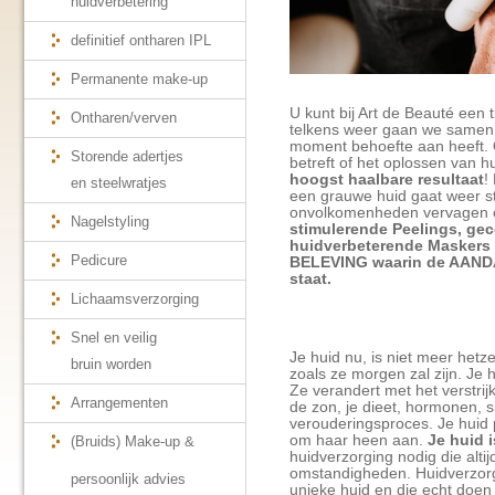
huidverbetering
definitief ontharen IPL
Permanente make-up
U kunt bij Art de Beauté een 
Ontharen/verven
telkens weer gaan we samen 
moment behoefte aan heeft. O
Storende adertjes
betreft of het oplossen van 
hoogst haalbare resultaat
!
en steelwratjes
een grauwe huid gaat weer st
onvolkomenheden vervagen o
Nagelstyling
stimulerende Peelings, ge
huidverbeterende Maskers
Pedicure
BELEVING waarin de AANDA
staat.
Lichaamsverzorging
Snel en veilig
Je huid nu, is niet meer hetze
bruin worden
zoals ze morgen zal zijn. Je h
Ze verandert met het verstrij
Arrangementen
de zon, je dieet, hormonen, sl
verouderingsproces. Je huid 
om haar heen aan.
Je huid 
(Bruids) Make-up &
huidverzorging nodig die alti
omstandigheden. Huidverzorg
persoonlijk advies
unieke huid en die echt doen 