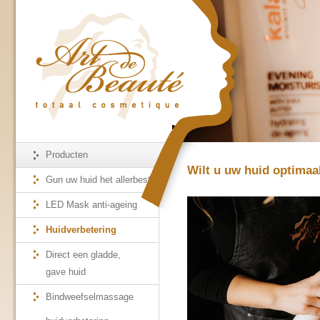
Producten
Wilt u uw huid optimaa
Gun uw huid het allerbeste
LED Mask anti-ageing
Huidverbetering
Direct een gladde,
gave huid
Bindweefselmassage