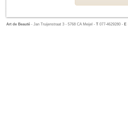
Art de Beauté
- Jan Truijenstraat 3 - 5768 CA Meijel -
T
077-4629280 -
E