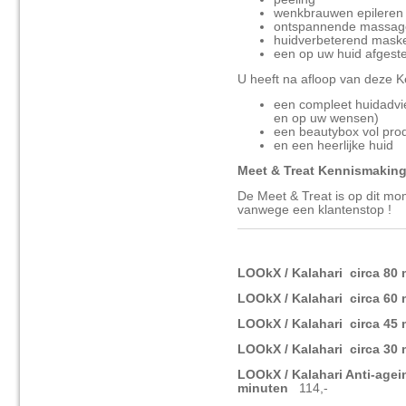
wenkbrauwen epileren 
ontspannende massag
huidverbeterend mask
een op uw huid afgest
U heeft na afloop van deze 
een compleet huidadvi
en op uw wensen)
een beautybox vol pro
en een heerlijke huid
Meet & Treat Kennismaking
De Meet & Treat is op dit mo
vanwege een klantenstop !
LOOkX / Kalahari circa 80
LOOkX / Kalahari circa 60
LOOkX / Kalahari circa 45
LOOkX / Kalahari circa 30
LOOkX / Kalahari Anti-agei
minuten
114,-