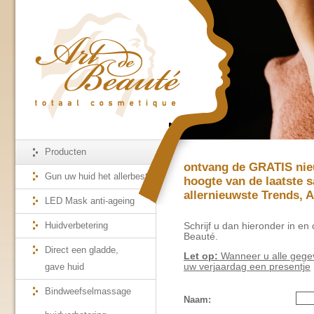
Producten
ontvang de GRATIS nieu
Gun uw huid het allerbeste
hoogte van de laatste s
allernieuwste Trends, A
LED Mask anti-ageing
Huidverbetering
Schrijf u dan hieronder in en
Beauté.
Direct een gladde,
Let op:
Wanneer u alle gegev
gave huid
uw verjaardag een presentje
Bindweefselmassage
Naam: