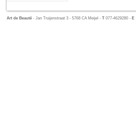
Art de Beauté
- Jan Truijenstraat 3 - 5768 CA Meijel -
T
077-4629280 -
E