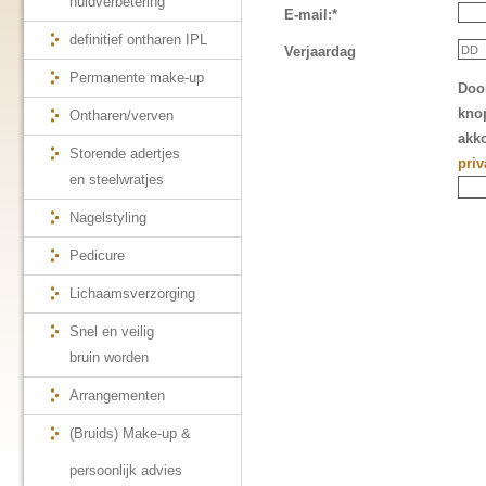
huidverbetering
E-mail:*
definitief ontharen IPL
Verjaardag
Permanente make-up
Doo
knop
Ontharen/verven
akk
Storende adertjes
priv
en steelwratjes
Nagelstyling
Pedicure
Lichaamsverzorging
Snel en veilig
bruin worden
Arrangementen
(Bruids) Make-up &
persoonlijk advies