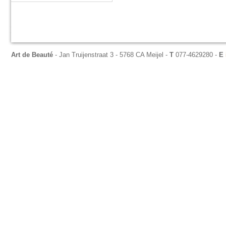
Art de Beauté
- Jan Truijenstraat 3 - 5768 CA Meijel -
T
077-4629280 -
E