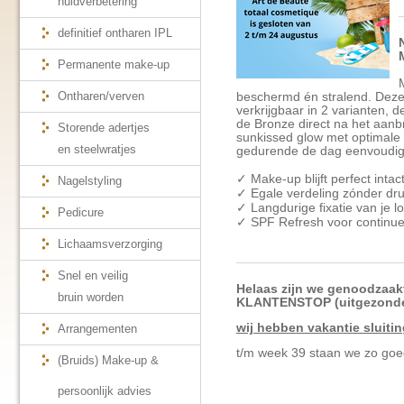
huidverbetering
definitief ontharen IPL
Permanente make-up
Ontharen/verven
beschermd én stralend. Deze f
verkrijgbaar in 2 varianten, d
de Bronze direct na het aan
Storende adertjes
sunkissed glow met optimale
en steelwratjes
gedurende de dag eenvoudig b
✓ Make-up blijft perfect intac
Nagelstyling
✓ Egale verdeling zónder dr
✓ Langdurige fixatie van je l
Pedicure
✓ SPF Refresh voor continu
Lichaamsverzorging
Snel en veilig
Helaas zijn we genoodzaakt
bruin worden
KLANTENSTOP (uitgezonde
wij hebben vakantie sluiti
Arrangementen
t/m week 39 staan we zo g
(Bruids) Make-up &
persoonlijk advies