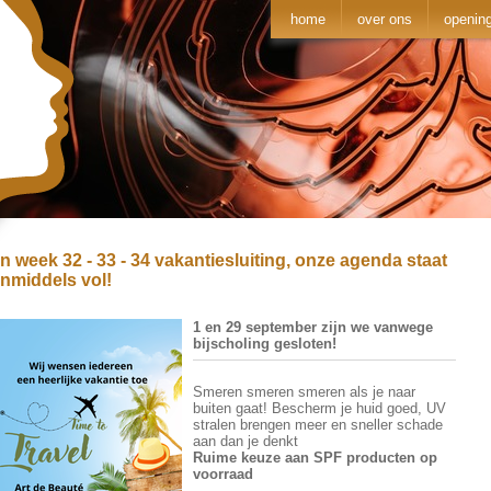
home
over ons
opening
in week 32 - 33 - 34 vakantiesluiting, onze agenda staat
inmiddels vol!
1 en 29 september zijn we vanwege
bijscholing gesloten!
Smeren smeren smeren als je naar
buiten gaat! Bescherm je huid goed, UV
stralen brengen meer en sneller schade
aan dan je denkt
Ruime keuze aan SPF producten op
voorraad