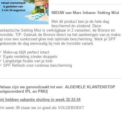
NIEUW van Marc Inbane: Setting Mist
Met dit product ben je de hele dag
beschermd én stralend. Deze
fantastische Setting Mist is verkrijgbaar in 2 varianten, de Bronze en
Invisible. TIP: Gebruik de Bronze direct na het aanbrengen van je make-
up voor een sunkissed glow met optimale bescherming. Werk je SPF
gedurende de dag eenvoudig bij met de Invisible variant.
✓ Make-up blijft perfect intact
✓ Egale verdeling zónder druppels
✓ Langdurige fixatie van je look
✓ SPF Refresh voor continue bescherming
Helaas zijn we genoodzaakt tot
een ALGEHELE KLANTENSTOP
(uitgezonderd IPL en PMU)
wij hebben vakantie sluiting in week 32-33-34
t/m week 39 staan we zo goed als VOLGEBOEKT