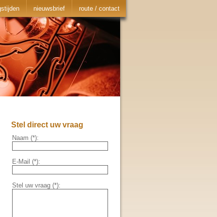
stijden
nieuwsbrief
route / contact
Stel direct uw vraag
Naam (*):
E-Mail (*):
Stel uw vraag (*):